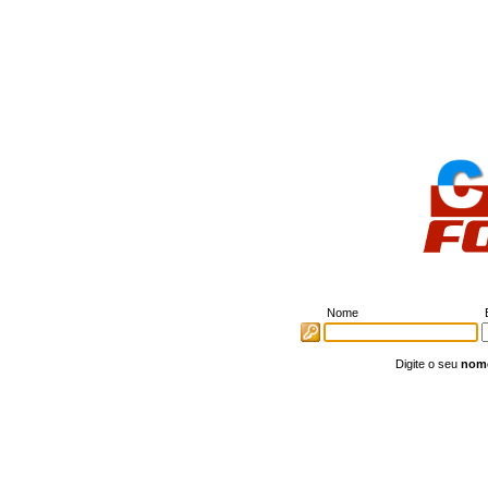
Nome
E
Digite o seu
nom